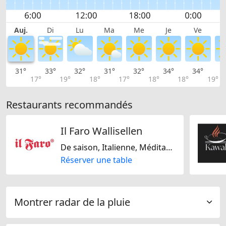
Auj.
Di
Lu
Ma
Me
Je
Ve
31°
33°
32°
31°
32°
34°
34°
3
17°
19°
18°
17°
18°
18°
19°
Restaurants recommandés
Il Faro Wallisellen
De saison, Italienne, Méditarranéenne, Sans lactose, Sans gluten
Réserver une table
Montrer radar de la pluie