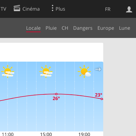
 TV
Cinéma
Plus
FR
Locale
Pluie
CH
Dangers
Europe
Lune
es
Web
Apps