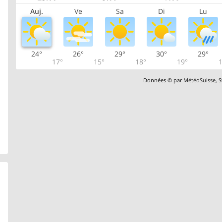
Auj.
Ve
Sa
Di
Lu
24°
26°
29°
30°
29°
17°
15°
18°
19°
1
Données © par
MétéoSuisse
,
S