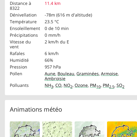
Distance à
11.4 km
8322
Dénivellation
-78m (616 m d'altitude)
Température
23.5 °C
Ensoleillement
0 de 10 min
Précipitations
0 mm/h
Vitesse du
2 km/h
du E
vent
Rafales
6 km/h
Humidité
66%
Pression
957 hPa
Pollen
Aune
,
Bouleau
,
Graminées
,
Armoise
,
Ambroisie
Polluants
NH
,
CO
,
NO
,
Ozone
,
PM
,
PM
,
SO
3
2
10
2.5
2
Animations météo