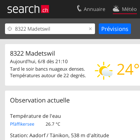
Annuaire
Météo
Votre inscription
Contact
Centre clients
Conditions d’
Mentions Légales
Protection 
8322 Madetswil
Aujourd'hui, 6/8 dès 21:10
24°
Tard le soir bancs nuageux denses.
Températures autour de 22 degrés.
Observation actuelle
Température de l'eau
Pfäffikersee
26.7 °C
Station: Aadorf / Tänikon, 538 m d'altitude