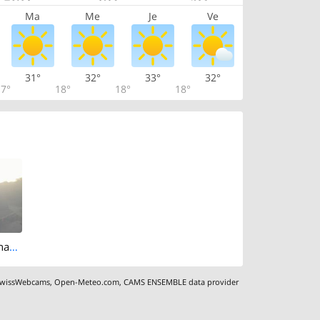
Ma
Me
Je
Ve
31°
32°
33°
32°
7°
18°
18°
18°
Winterthur: Jonas Furrer-Denkmal - Museumstrasse
wissWebcams
,
Open-Meteo.com
,
CAMS ENSEMBLE data provider