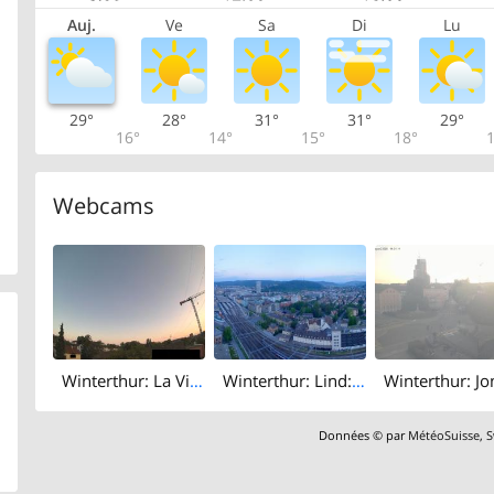
Auj.
Ve
Sa
Di
Lu
29°
28°
31°
31°
29°
16°
14°
15°
18°
1
Webcams
Winterthur: La Ville
Winterthur: Lind: Roter Turm
Données © par
MétéoSuisse
,
S