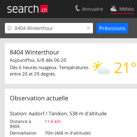
Annuaire
Météo
Votre inscription
Contact
Centre clients
Conditions d’
Mentions Légales
Protection 
8404 Winterthour
Aujourd'hui, 6/8 dès 06:20
21°
Dès 6 heures nuageux. Températures
entre 20 et 29 degrés.
Observation actuelle
Station: Aadorf / Tänikon, 538 m d'altitude
Distance à
11.6 km
8404
Dénivellation
70m (468 m d'altitude)