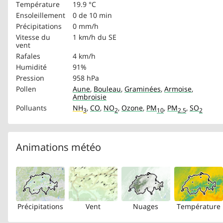
Température
19.9 °C
Ensoleillement
0 de 10 min
Précipitations
0 mm/h
Vitesse du
1 km/h
du SE
vent
Rafales
4 km/h
Humidité
91%
Pression
958 hPa
Pollen
Aune
,
Bouleau
,
Graminées
,
Armoise
,
Ambroisie
Polluants
NH
,
CO
,
NO
,
Ozone
,
PM
,
PM
,
SO
3
2
10
2.5
2
Animations météo
Précipitations
Vent
Nuages
Température