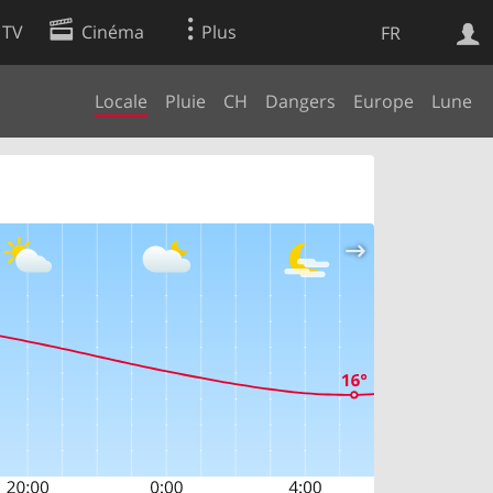
 TV
Cinéma
Plus
FR
Locale
Pluie
CH
Dangers
Europe
Lune
es
Web
Apps