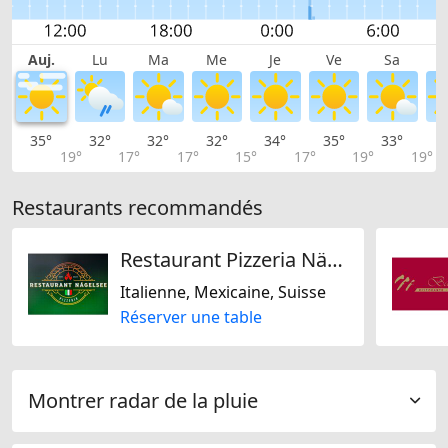
Auj.
Lu
Ma
Me
Je
Ve
Sa
35°
32°
32°
32°
34°
35°
33°
3
19°
17°
17°
15°
17°
19°
19°
Restaurants recommandés
Restaurant Pizzeria Nägelsee
Italienne, Mexicaine, Suisse
Réserver une table
Montrer radar de la pluie