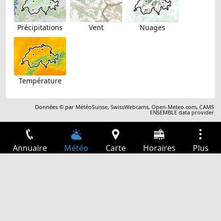
Précipitations
Vent
Nuages
Température
Données © par
MétéoSuisse
,
SwissWebcams
,
Open-Meteo.com
,
CAMS
ENSEMBLE data provider
Annuaire
Météo
Carte
Horaires
Plus
Connexion
Services
Départs