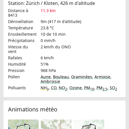
Station: Zürich / Kloten, 426 m d'altitude
Distance à
11.3 km
8413
Dénivellation
9m (417 m d'altitude)
Température
23.8 °C
Ensoleillement
10 de 10 min
Précipitations
0 mm/h
Vitesse du
2 km/h
du ONO
vent
Rafales
6 km/h
Humidité
51%
Pression
968 hPa
Pollen
Aune
,
Bouleau
,
Graminées
,
Armoise
,
Ambroisie
Polluants
NH
,
CO
,
NO
,
Ozone
,
PM
,
PM
,
SO
3
2
10
2.5
2
Animations météo