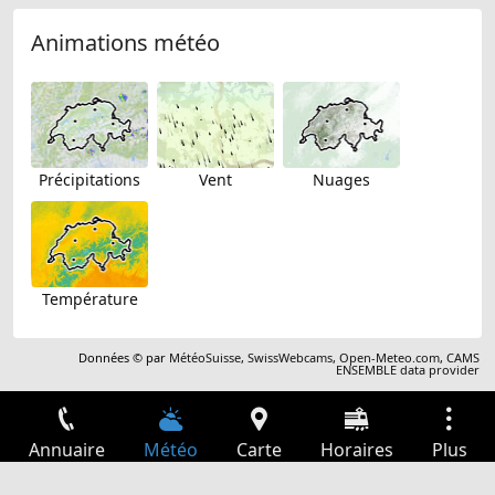
Animations météo
Précipitations
Vent
Nuages
Température
Données © par
MétéoSuisse
,
SwissWebcams
,
Open-Meteo.com
,
CAMS
ENSEMBLE data provider
Annuaire
Météo
Carte
Horaires
Plus