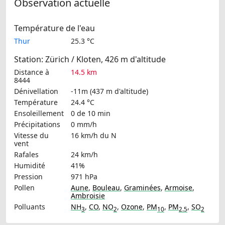
Observation actuelle
Température de l'eau
Thur
25.3 °C
Station: Zürich / Kloten, 426 m d'altitude
Distance à
14.5 km
8444
Dénivellation
-11m (437 m d'altitude)
Température
24.4 °C
Ensoleillement
0 de 10 min
Précipitations
0 mm/h
Vitesse du
16 km/h
du N
vent
Rafales
24 km/h
Humidité
41%
Pression
971 hPa
Pollen
Aune
,
Bouleau
,
Graminées
,
Armoise
,
Ambroisie
Polluants
NH
,
CO
,
NO
,
Ozone
,
PM
,
PM
,
SO
3
2
10
2.5
2