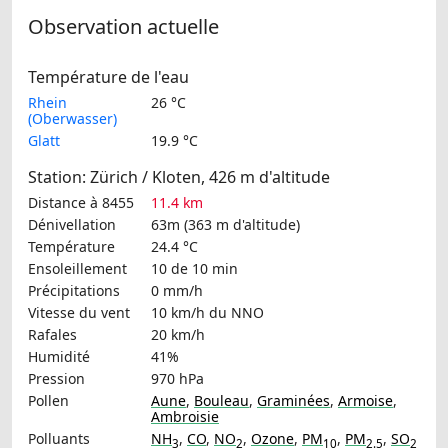
Observation actuelle
Température de l'eau
Rhein
26 °C
(Oberwasser)
Glatt
19.9 °C
Station: Zürich / Kloten, 426 m d'altitude
Distance à 8455
11.4 km
Dénivellation
63m (363 m d'altitude)
Température
24.4 °C
Ensoleillement
10 de 10 min
Précipitations
0 mm/h
Vitesse du vent
10 km/h
du NNO
Rafales
20 km/h
Humidité
41%
Pression
970 hPa
Pollen
Aune
,
Bouleau
,
Graminées
,
Armoise
,
Ambroisie
Polluants
NH
,
CO
,
NO
,
Ozone
,
PM
,
PM
,
SO
3
2
10
2.5
2