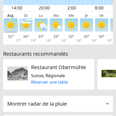
Auj.
Di
Lu
Ma
Me
Je
Ve
32°
34°
33°
33°
33°
35°
34°
3
17°
19°
18°
18°
18°
19°
19°
Restaurants recommandés
Restaurant Obermühle
Suisse, Régionale
Réserver une table
Montrer radar de la pluie