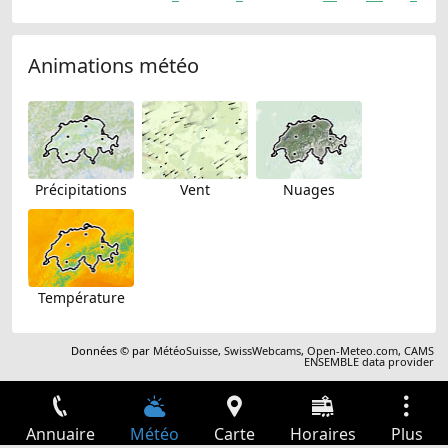
Animations météo
Précipitations
Vent
Nuages
Température
Données © par
MétéoSuisse
,
SwissWebcams
,
Open-Meteo.com
,
CAMS
ENSEMBLE data provider
Annuaire
Météo
Carte
Horaires
Plus