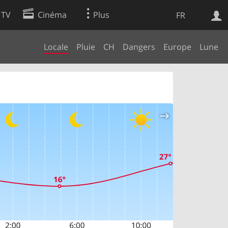
 TV
Cinéma
Plus
FR
Locale
Pluie
CH
Dangers
Europe
Lune
es
Web
Apps