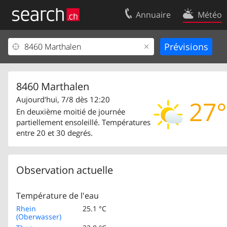
Annuaire
Météo
Votre inscription
Contact
Centre clients
Conditions d’
Mentions Légales
Protection 
8460 Marthalen
Aujourd'hui, 7/8 dès 12:20
27°
En deuxième moitié de journée
partiellement ensoleillé. Températures
entre 20 et 30 degrés.
Observation actuelle
Température de l'eau
Rhein
25.1 °C
(Oberwasser)