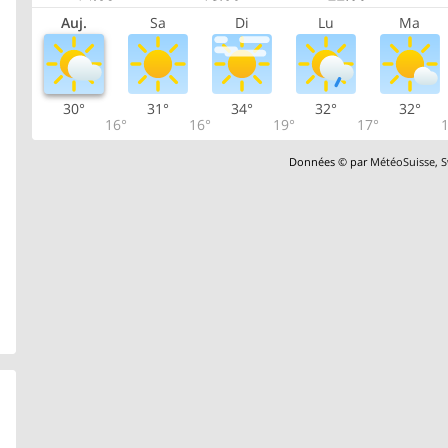
Auj.
Sa
Di
Lu
Ma
30°
31°
34°
32°
32°
16°
16°
19°
17°
1
Données © par
MétéoSuisse
,
S