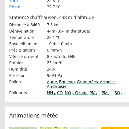
Thur
22.8 °C
Rhein
32.7 °C
Station: Schaffhausen, 438 m d'altitude
Distance à 8460
7.5 km
Dénivellation
44m (394 m d'altitude)
Température
26.1 °C
Ensoleillement
10 de 10 min
Précipitations
0 mm/h
Vitesse du vent
8 km/h
du ENE
Rafales
23 km/h
Humidité
34%
Pression
969 hPa
Pollen
Aune
,
Bouleau
,
Graminées
,
Armoise
,
Ambroisie
Polluants
NH
,
CO
,
NO
,
Ozone
,
PM
,
PM
,
SO
3
2
10
2.5
2
Animations météo