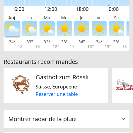
Auj.
Lu
Ma
Me
Je
Ve
Sa
34°
33°
32°
33°
34°
34°
33°
3
18°
18°
18°
17°
18°
19°
18°
Restaurants recommandés
Gasthof zum Rössli
Suisse, Européene
Réserver une table
Montrer radar de la pluie