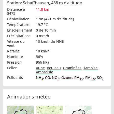
Station: Schaffhausen, 438 m d'altitude
Distance à
11.8 km
8475
Dénivellation
17m (421 m d'altitude)
Température
19.7 °C
Ensoleillement
0 de 10 min
Précipitations
0 mm/h
Vitesse du
13 km/h
du NNE
vent
Rafales
18 km/h
Humidité
56%
Pression
966 hPa
Pollen
Aune
,
Bouleau
,
Graminées
,
Armoise
,
Ambroisie
Polluants
NH
,
CO
,
NO
,
Ozone
,
PM
,
PM
,
SO
3
2
10
2.5
2
Animations météo