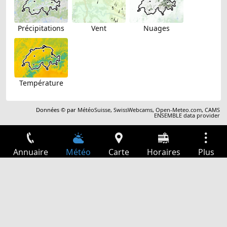
Précipitations
Vent
Nuages
Température
Données © par
MétéoSuisse
,
SwissWebcams
,
Open-Meteo.com
,
CAMS
ENSEMBLE data provider
Annuaire
Météo
Carte
Horaires
Plus
Connexion
Services
Départs