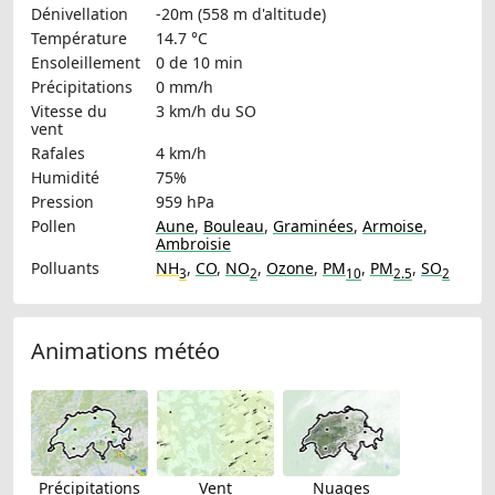
Dénivellation
-20m (558 m d'altitude)
Température
14.7 °C
Ensoleillement
0 de 10 min
Précipitations
0 mm/h
Vitesse du
3 km/h
du SO
vent
Rafales
4 km/h
Humidité
75%
Pression
959 hPa
Pollen
Aune
,
Bouleau
,
Graminées
,
Armoise
,
Ambroisie
Polluants
NH
,
CO
,
NO
,
Ozone
,
PM
,
PM
,
SO
3
2
10
2.5
2
Animations météo
Précipitations
Vent
Nuages