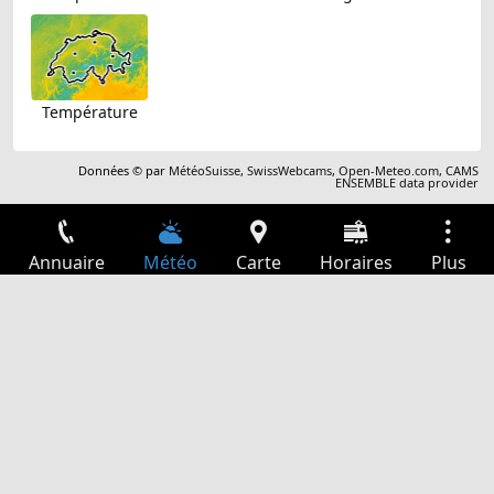
Température
Données © par
MétéoSuisse
,
SwissWebcams
,
Open-Meteo.com
,
CAMS
ENSEMBLE data provider
Annuaire
Météo
Carte
Horaires
Plus
Connexion
Services
Départs
Loisir