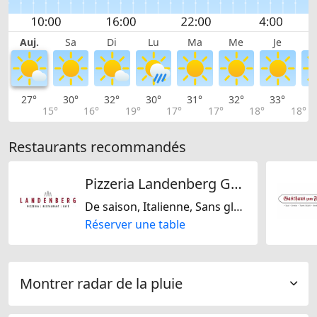
Auj.
Sa
Di
Lu
Ma
Me
Je
27°
30°
32°
30°
31°
32°
33°
3
15°
16°
19°
17°
17°
18°
18°
Restaurants recommandés
Pizzeria Landenberg GmbH
De saison, Italienne, Sans gluten, Végétarien uniquement, Végétalien uniquement, Sans lactose, Végétarienne jaïn, Sans noix, Casher, Sans soja, Suisse
Réserver une table
Montrer radar de la pluie