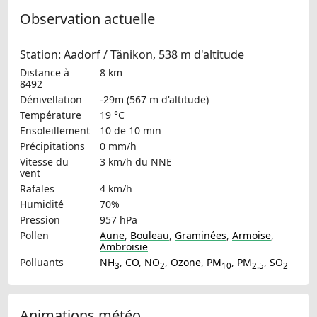
Observation actuelle
Station: Aadorf / Tänikon, 538 m d'altitude
Distance à
8 km
8492
Dénivellation
-29m (567 m d'altitude)
Température
19 °C
Ensoleillement
10 de 10 min
Précipitations
0 mm/h
Vitesse du
3 km/h
du NNE
vent
Rafales
4 km/h
Humidité
70%
Pression
957 hPa
Pollen
Aune
,
Bouleau
,
Graminées
,
Armoise
,
Ambroisie
Polluants
NH
,
CO
,
NO
,
Ozone
,
PM
,
PM
,
SO
3
2
10
2.5
2
Animations météo