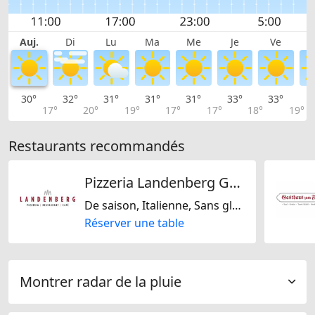
Auj.
Di
Lu
Ma
Me
Je
Ve
30°
32°
31°
31°
31°
33°
33°
3
17°
20°
19°
17°
17°
18°
19°
Restaurants recommandés
Pizzeria Landenberg GmbH
De saison, Italienne, Sans gluten, Végétarien uniquement, Végétalien uniquement, Sans lactose, Végétarienne jaïn, Sans noix, Casher, Sans soja, Suisse
Réserver une table
Montrer radar de la pluie