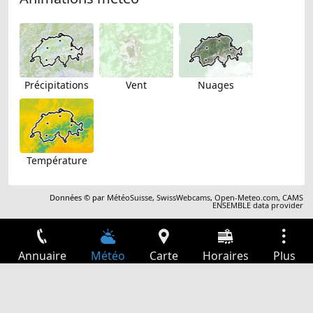
Précipitations
Vent
Nuages
Température
Données © par
MétéoSuisse
,
SwissWebcams
,
Open-Meteo.com
,
CAMS
ENSEMBLE data provider
Annuaire
Météo
Carte
Horaires
Plus
Connexion