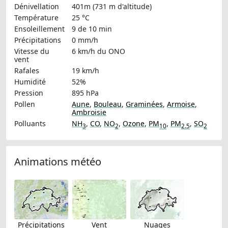
Dénivellation
401m (731 m d'altitude)
Température
25 °C
Ensoleillement
9 de 10 min
Précipitations
0 mm/h
Vitesse du
6 km/h
du ONO
vent
Rafales
19 km/h
Humidité
52%
Pression
895 hPa
Pollen
Aune
,
Bouleau
,
Graminées
,
Armoise
,
Ambroisie
Polluants
NH
,
CO
,
NO
,
Ozone
,
PM
,
PM
,
SO
3
2
10
2.5
2
Animations météo
Précipitations
Vent
Nuages