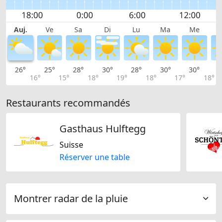
Auj.
Ve
Sa
Di
Lu
Ma
Me
26°
25°
28°
30°
28°
30°
30°
3
16°
15°
18°
19°
18°
17°
18°
Restaurants recommandés
Gasthaus Hulftegg
Suisse
Réserver une table
Montrer radar de la pluie