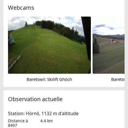
Webcams
Baretswil: Skilift Ghöch
Baretswi
Observation actuelle
Station: Hörnli, 1132 m d'altitude
Distance à
4.4 km
8497