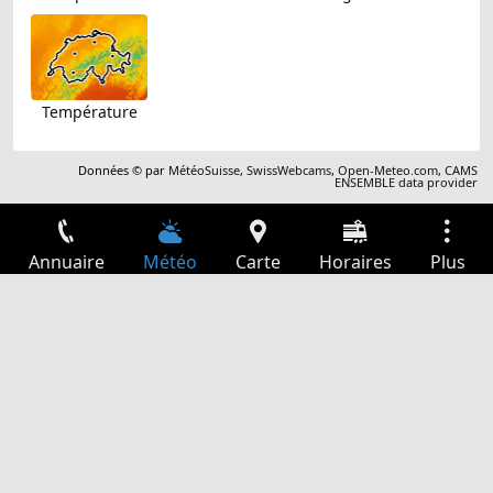
Température
Données © par
MétéoSuisse
,
SwissWebcams
,
Open-Meteo.com
,
CAMS
ENSEMBLE data provider
Annuaire
Météo
Carte
Horaires
Plus
Connexion
Services
Départs
Loisir