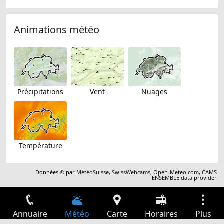
Animations météo
Précipitations
Vent
Nuages
Température
Données © par
MétéoSuisse
,
SwissWebcams
,
Open-Meteo.com
,
CAMS
ENSEMBLE data provider
Annuaire
Météo
Carte
Horaires
Plus