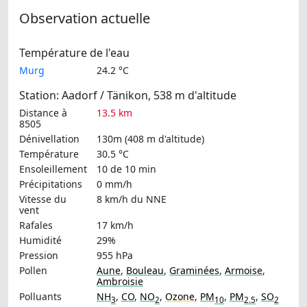
Observation actuelle
Température de l'eau
Murg
24.2 °C
Station: Aadorf / Tänikon, 538 m d'altitude
Distance à
13.5 km
8505
Dénivellation
130m (408 m d'altitude)
Température
30.5 °C
Ensoleillement
10 de 10 min
Précipitations
0 mm/h
Vitesse du
8 km/h
du NNE
vent
Rafales
17 km/h
Humidité
29%
Pression
955 hPa
Pollen
Aune
,
Bouleau
,
Graminées
,
Armoise
,
Ambroisie
Polluants
NH
,
CO
,
NO
,
Ozone
,
PM
,
PM
,
SO
3
2
10
2.5
2