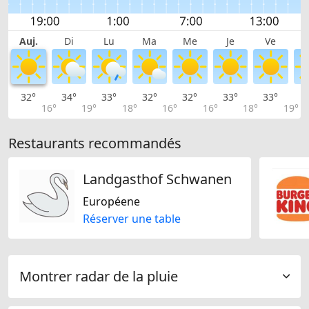
Auj.
Di
Lu
Ma
Me
Je
Ve
32°
34°
33°
32°
32°
33°
33°
3
16°
19°
18°
16°
16°
18°
19°
Restaurants recommandés
Landgasthof Schwanen
Européene
Réserver une table
Montrer radar de la pluie