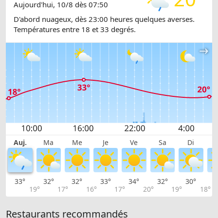
Aujourd'hui, 10/8 dès 07:50
D'abord nuageux, dès 23:00 heures quelques averses.
Températures entre 18 et 33 degrés.
Auj.
Ma
Me
Je
Ve
Sa
Di
33°
32°
32°
33°
34°
32°
30°
2
19°
17°
16°
17°
20°
19°
18°
Restaurants recommandés