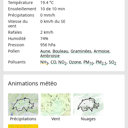
Température
19.4 °C
Ensoleillement
10 de 10 min
Précipitations
0 mm/h
Vitesse du
0 km/h
du SE
vent
Rafales
2 km/h
Humidité
74%
Pression
956 hPa
Pollen
Aune
,
Bouleau
,
Graminées
,
Armoise
,
Ambroisie
Polluants
NH
,
CO
,
NO
,
Ozone
,
PM
,
PM
,
SO
3
2
10
2.5
2
Animations météo
Précipitations
Vent
Nuages