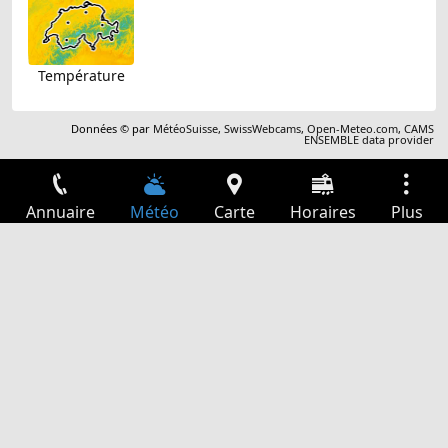
Température
Données © par
MétéoSuisse
,
SwissWebcams
,
Open-Meteo.com
,
CAMS
ENSEMBLE data provider
Annuaire
Météo
Carte
Horaires
Plus
Connexion
Services
Départs
Loisir
Guide TV