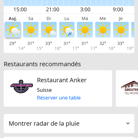
Auj.
Sa
Di
Lu
Ma
Me
Je
29°
31°
33°
31°
31°
32°
33°
3
14°
15°
18°
17°
17°
18°
19°
Restaurants recommandés
Restaurant Anker
Suisse
Réserver une table
Montrer radar de la pluie