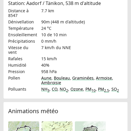
Station: Aadorf / Tänikon, 538 m d'altitude
Distance à
7.7 km
8547
Dénivellation
90m (448 m d'altitude)
Température
24 °C
Ensoleillement
10 de 10 min
Précipitations
0 mm/h
Vitesse du
7 km/h
du NNE
vent
Rafales
15 km/h
Humidité
40%
Pression
958 hPa
Pollen
Aune
,
Bouleau
,
Graminées
,
Armoise
,
Ambroisie
Polluants
NH
,
CO
,
NO
,
Ozone
,
PM
,
PM
,
SO
3
2
10
2.5
2
Animations météo