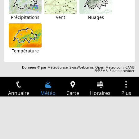
Précipitations
Vent
Nuages
Température
Données © par
MétéoSuisse
,
SwissWebcams
,
Open-Meteo.com
,
CAMS
ENSEMBLE data provider
Annuaire
Météo
Carte
Horaires
Plus
Connexion
Services
Départs