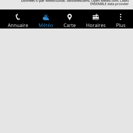
Données © par
MétéoSuisse
,
SwissWebcams
,
Open-Meteo.com
,
CAMS
ENSEMBLE data provider
Annuaire
Météo
Carte
Horaires
Plus
Connexion
Services
Départs
Loisir
Guide TV
Cinéma
Recherche Web