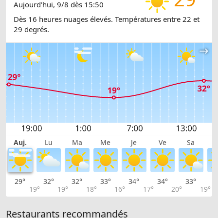
Aujourd'hui, 9/8 dès 15:50
Dès 16 heures nuages élevés. Températures entre 22 et
29 degrés.
Auj.
Lu
Ma
Me
Je
Ve
Sa
29°
32°
32°
33°
34°
34°
33°
2
19°
19°
18°
16°
17°
20°
19°
Restaurants recommandés