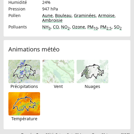
Humidité
24%
Pression
947 hPa
Pollen
Aune
,
Bouleau
,
Graminées
,
Armoise
,
Ambroisie
Polluants
NH
,
CO
,
NO
,
Ozone
,
PM
,
PM
,
SO
3
2
10
2.5
2
Animations météo
Précipitations
Vent
Nuages
Température