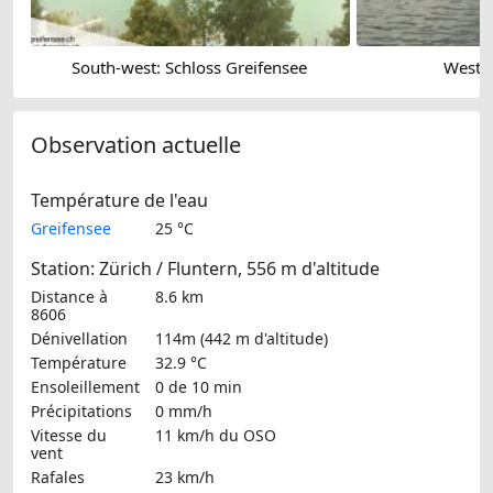
South-west: Schloss Greifensee
West: 
Observation actuelle
Température de l'eau
Greifensee
25 °C
Station: Zürich / Fluntern, 556 m d'altitude
Distance à
8.6 km
8606
Dénivellation
114m (442 m d'altitude)
Température
32.9 °C
Ensoleillement
0 de 10 min
Précipitations
0 mm/h
Vitesse du
11 km/h
du OSO
vent
Rafales
23 km/h