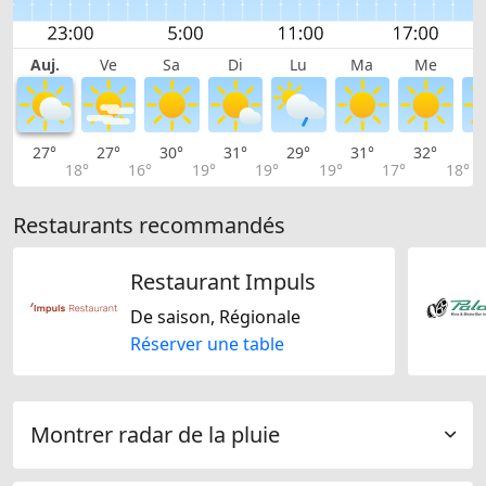
Auj.
Ve
Sa
Di
Lu
Ma
Me
27°
27°
30°
31°
29°
31°
32°
3
18°
16°
19°
19°
19°
17°
18°
Restaurants recommandés
Restaurant Impuls
De saison, Régionale
Réserver une table
Montrer radar de la pluie