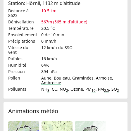
Station: Hörnli, 1132 m d'altitude
Distance à
10.5 km
8623
Dénivellation
567m (565 m d'altitude)
Température
20.5 °C
Ensoleillement
0 de 10 min
Précipitations
0 mm/h
Vitesse du
12 km/h
du SSO
vent
Rafales
16 km/h
Humidité
64%
Pression
894 hPa
Pollen
Aune
,
Bouleau
,
Graminées
,
Armoise
,
Ambroisie
Polluants
NH
,
CO
,
NO
,
Ozone
,
PM
,
PM
,
SO
3
2
10
2.5
2
Animations météo