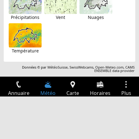
Précipitations
Vent
Nuages
Température
Données © par
MétéoSuisse
,
SwissWebcams
,
Open-Meteo.com
,
CAMS
ENSEMBLE data provider
Annuaire
Météo
Carte
Horaires
Plus
Connexion
Services
Départs