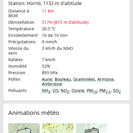
Station: Hörnli, 1132 m d'altitude
Distance à
11 km
8636
Dénivellation
517m (615 m d'altitude)
Température
20.5 °C
Ensoleillement
10 de 10 min
Précipitations
0 mm/h
Vitesse du
3 km/h
du NNO
vent
Rafales
7 km/h
Humidité
52%
Pression
893 hPa
Pollen
Aune
,
Bouleau
,
Graminées
,
Armoise
,
Ambroisie
Polluants
NH
,
CO
,
NO
,
Ozone
,
PM
,
PM
,
SO
3
2
10
2.5
2
Animations météo