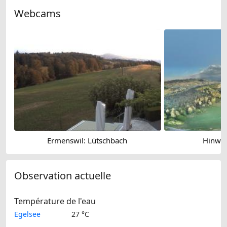
Webcams
Ermenswil: Lütschbach
Hinwil
Observation actuelle
Température de l'eau
Egelsee
27 °C