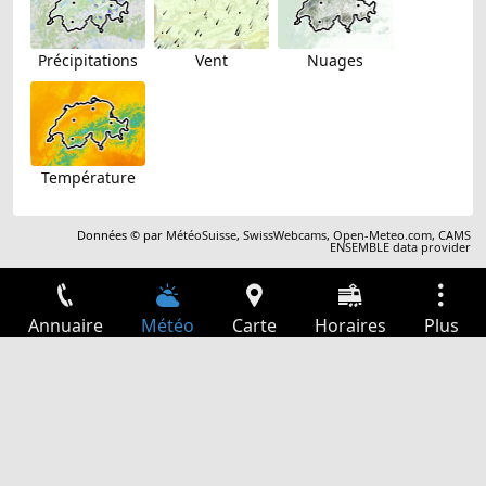
Précipitations
Vent
Nuages
Température
Données © par
MétéoSuisse
,
SwissWebcams
,
Open-Meteo.com
,
CAMS
ENSEMBLE data provider
Annuaire
Météo
Carte
Horaires
Plus
Connexion
Services
Départs