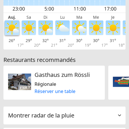
Auj.
Sa
Di
Lu
Ma
Me
Je
26°
29°
32°
31°
30°
30°
31°
3
17°
20°
21°
20°
19°
17°
18°
Restaurants recommandés
Gasthaus zum Rössli
Régionale
Réserver une table
Montrer radar de la pluie