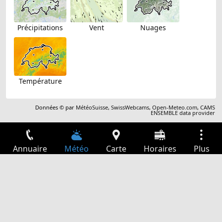
Précipitations
Vent
Nuages
Température
Données © par
MétéoSuisse
,
SwissWebcams
,
Open-Meteo.com
,
CAMS
ENSEMBLE data provider
Annuaire
Météo
Carte
Horaires
Plus
Connexion
Services
Départs