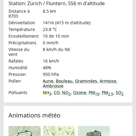
Station: Zürich / Fluntern, 556 m d'altitude
Distance à
8.5 km
8703
Dénivellation
141m (415 m d'altitude)
Température
23.8 °C
Ensoleillement
10 de 10 min
Précipitations
0 mm/h
Vitesse du
8 km/h
du NE
vent
Rafales
16 km/h
Humidité
48%
Pression
950 hPa
Pollen
Aune
,
Bouleau
,
Graminées
,
Armoise
,
Ambroisie
Polluants
NH
,
CO
,
NO
,
Ozone
,
PM
,
PM
,
SO
3
2
10
2.5
2
Animations météo