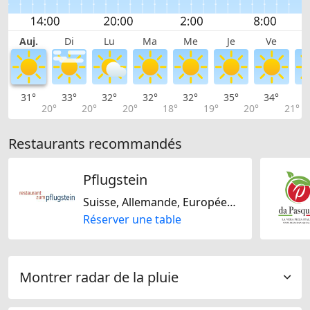
Auj.
Di
Lu
Ma
Me
Je
Ve
31°
33°
32°
32°
32°
35°
34°
3
20°
20°
20°
18°
19°
20°
21°
Restaurants recommandés
Pflugstein
Suisse, Allemande, Européene, Italienne, Régionale, Autrichienne, Méditarranéenne, Europe Centrale, Française, Sans noix, De saison, Sans lactose, Sans gluten
Réserver une table
Montrer radar de la pluie