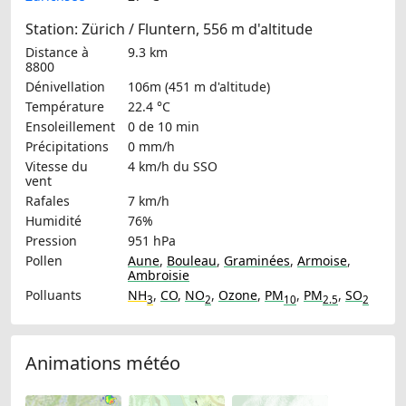
Station: Zürich / Fluntern, 556 m d'altitude
Distance à
9.3 km
8800
Dénivellation
106m (451 m d'altitude)
Température
22.4 °C
Ensoleillement
0 de 10 min
Précipitations
0 mm/h
Vitesse du
4 km/h
du SSO
vent
Rafales
7 km/h
Humidité
76%
Pression
951 hPa
Pollen
Aune
,
Bouleau
,
Graminées
,
Armoise
,
Ambroisie
Polluants
NH
,
CO
,
NO
,
Ozone
,
PM
,
PM
,
SO
3
2
10
2.5
2
Animations météo