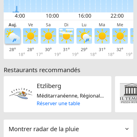
Auj.
Ve
Sa
Di
Lu
Ma
Me
28°
28°
30°
31°
29°
31°
32°
3
18°
17°
19°
19°
18°
18°
19°
Restaurants recommandés
Etzliberg
Méditarranéenne, Régionale, De saison, Sans lactose, Sans gluten
Réserver une table
Montrer radar de la pluie