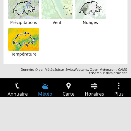
Précipitations
Vent
Nuages
Température
Données © par
MétéoSuisse
,
SwissWebcams
,
Open-Meteo.com
,
CAMS
ENSEMBLE data provider
Annuaire
Météo
Carte
Horaires
Plus
Connexion
Services