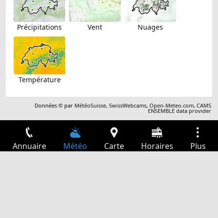
Précipitations
Vent
Nuages
Température
Données © par
MétéoSuisse
,
SwissWebcams
,
Open-Meteo.com
,
CAMS
ENSEMBLE data provider
Annuaire
Météo
Carte
Horaires
Plus
Connexion
Services
Départs