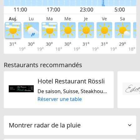
Auj.
Lu
Ma
Me
Je
Ve
Sa
31°
30°
30°
30°
31°
31°
29°
2
19°
19°
18°
19°
19°
19°
18°
Restaurants recommandés
Hotel Restaurant Rössli
De saison, Suisse, Steakhouse, Régionale
Réserver une table
Montrer radar de la pluie