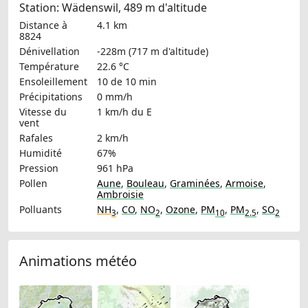
Station: Wädenswil, 489 m d'altitude
Distance à
4.1 km
8824
Dénivellation
-228m (717 m d'altitude)
Température
22.6 °C
Ensoleillement
10 de 10 min
Précipitations
0 mm/h
Vitesse du
1 km/h
du E
vent
Rafales
2 km/h
Humidité
67%
Pression
961 hPa
Pollen
Aune
,
Bouleau
,
Graminées
,
Armoise
,
Ambroisie
Polluants
NH
,
CO
,
NO
,
Ozone
,
PM
,
PM
,
SO
3
2
10
2.5
2
Animations météo