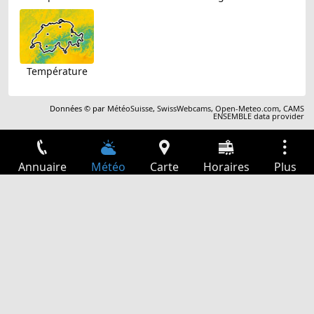
Température
Données © par
MétéoSuisse
,
SwissWebcams
,
Open-Meteo.com
,
CAMS
ENSEMBLE data provider
Annuaire
Météo
Carte
Horaires
Plus
Connexion
Services
Départs
Loisir