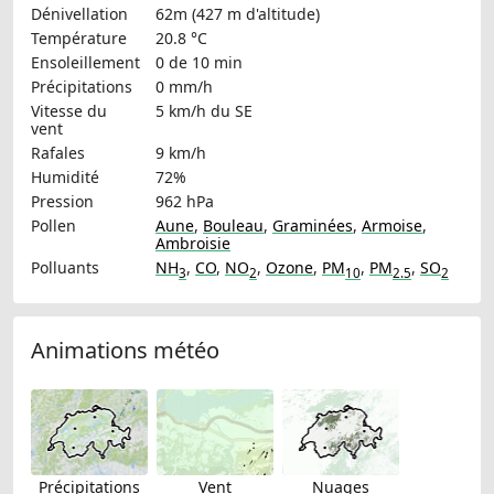
Dénivellation
62m (427 m d'altitude)
Température
20.8 °C
Ensoleillement
0 de 10 min
Précipitations
0 mm/h
Vitesse du
5 km/h
du SE
vent
Rafales
9 km/h
Humidité
72%
Pression
962 hPa
Pollen
Aune
,
Bouleau
,
Graminées
,
Armoise
,
Ambroisie
Polluants
NH
,
CO
,
NO
,
Ozone
,
PM
,
PM
,
SO
3
2
10
2.5
2
Animations météo
Précipitations
Vent
Nuages