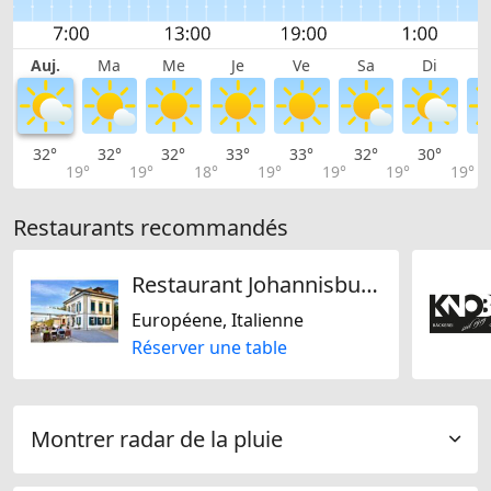
Auj.
Ma
Me
Je
Ve
Sa
Di
32°
32°
32°
33°
33°
32°
30°
2
19°
19°
18°
19°
19°
19°
19°
Restaurants recommandés
Restaurant Johannisburg
Européene, Italienne
Réserver une table
Montrer radar de la pluie