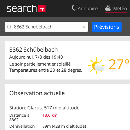
Annuaire
Météo
Votre inscription
Contact
Centre clients
Conditions d’
Mentions Légales
Protection 
8862 Schübelbach
Aujourd'hui, 7/8 dès 19:40
27°
Le soir partiellement ensoleillé.
Températures entre 20 et 28 degrés.
Observation actuelle
Station: Glarus, 517 m d'altitude
Distance à
18.6 km
8862
Dénivellation
89m (428 m d'altitude)