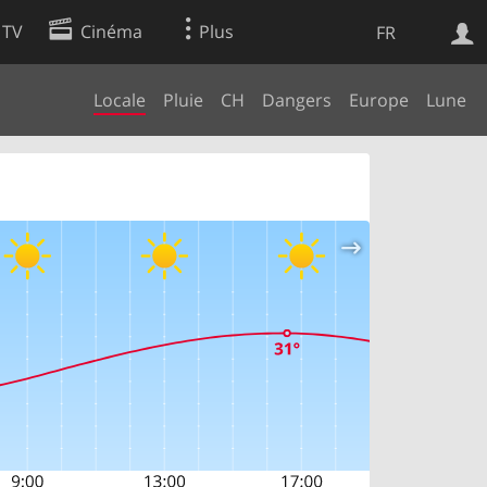
 TV
Cinéma
Plus
FR
Locale
Pluie
CH
Dangers
Europe
Lune
es
Web
Apps