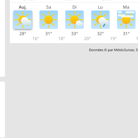
Auj.
Sa
Di
Lu
Ma
28°
31°
33°
32°
31°
16°
18°
20°
19°
1
Données © par
MétéoSuisse
,
S