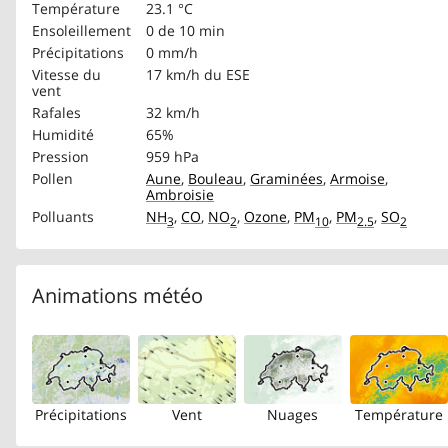
Température
23.1 °C
Ensoleillement
0 de 10 min
Précipitations
0 mm/h
Vitesse du
17 km/h
du ESE
vent
Rafales
32 km/h
Humidité
65%
Pression
959 hPa
Pollen
Aune
,
Bouleau
,
Graminées
,
Armoise
,
Ambroisie
Polluants
NH
,
CO
,
NO
,
Ozone
,
PM
,
PM
,
SO
3
2
10
2.5
2
Animations météo
Précipitations
Vent
Nuages
Température