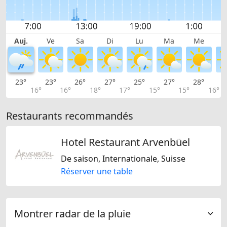
Auj.
Ve
Sa
Di
Lu
Ma
Me
23°
23°
26°
27°
25°
27°
28°
2
16°
16°
18°
17°
15°
15°
16°
Restaurants recommandés
Hotel Restaurant Arvenbüel
De saison, Internationale, Suisse
Réserver une table
Montrer radar de la pluie