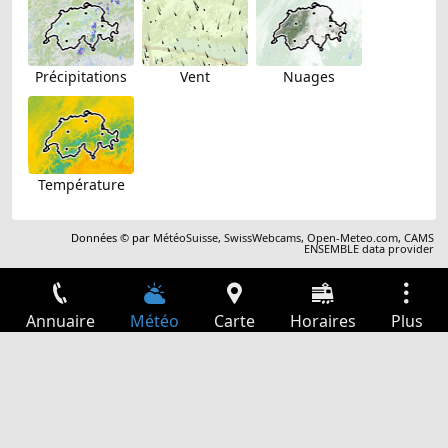
Précipitations
Vent
Nuages
Température
Données © par
MétéoSuisse
,
SwissWebcams
,
Open-Meteo.com
,
CAMS
ENSEMBLE data provider
Annuaire
Météo
Carte
Horaires
Plus
Connexion
Services