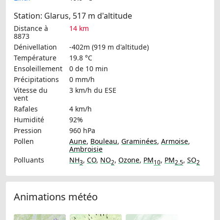
Station: Glarus, 517 m d'altitude
Distance à
14 km
8873
Dénivellation
-402m (919 m d'altitude)
Température
19.8 °C
Ensoleillement
0 de 10 min
Précipitations
0 mm/h
Vitesse du
3 km/h
du ESE
vent
Rafales
4 km/h
Humidité
92%
Pression
960 hPa
Pollen
Aune
,
Bouleau
,
Graminées
,
Armoise
,
Ambroisie
Polluants
NH
,
CO
,
NO
,
Ozone
,
PM
,
PM
,
SO
3
2
10
2.5
2
Animations météo