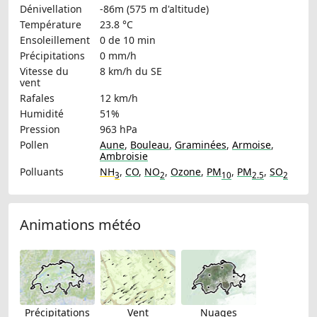
Dénivellation
-86m (575 m d'altitude)
Température
23.8 °C
Ensoleillement
0 de 10 min
Précipitations
0 mm/h
Vitesse du
8 km/h
du SE
vent
Rafales
12 km/h
Humidité
51%
Pression
963 hPa
Pollen
Aune
,
Bouleau
,
Graminées
,
Armoise
,
Ambroisie
Polluants
NH
,
CO
,
NO
,
Ozone
,
PM
,
PM
,
SO
3
2
10
2.5
2
Animations météo
Précipitations
Vent
Nuages