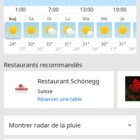
Auj.
Sa
Di
Lu
Ma
Me
Je
24°
30°
32°
31°
31°
30°
31°
3
17°
20°
21°
20°
18°
17°
18°
Restaurants recommandés
Restaurant Schönegg
Suisse
Réserver une table
Montrer radar de la pluie