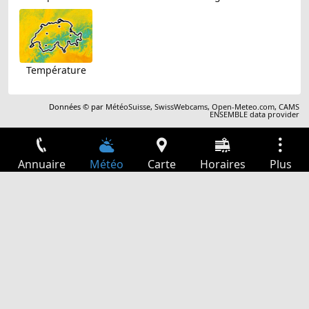
Température
Données © par
MétéoSuisse
,
SwissWebcams
,
Open-Meteo.com
,
CAMS
ENSEMBLE data provider
Annuaire
Météo
Carte
Horaires
Plus
Connexion
Services
Départs
Loisir