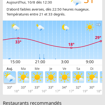
Aujourd'hui, 10/8 dès 12:30
D'abord faibles averses, dès 22:50 heures nuageux.
Températures entre 21 et 33 degrés.
Auj.
Ma
Me
Je
Ve
Sa
Di
33°
33°
33°
33°
34°
32°
30°
2
18°
18°
16°
17°
17°
19°
18°
Restaurants recommandés