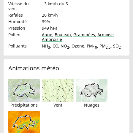
Vitesse du
13 km/h
du S
vent
Rafales
20 km/h
Humidité
39%
Pression
949 hPa
Pollen
Aune
,
Bouleau
,
Graminées
,
Armoise
,
Ambroisie
Polluants
NH
,
CO
,
NO
,
Ozone
,
PM
,
PM
,
SO
3
2
10
2.5
2
Animations météo
Précipitations
Vent
Nuages