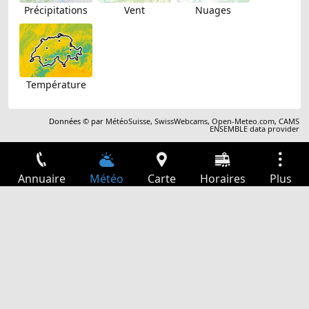
Précipitations
Vent
Nuages
Température
Données © par
MétéoSuisse
,
SwissWebcams
,
Open-Meteo.com
,
CAMS
ENSEMBLE data provider
Annuaire
Météo
Carte
Horaires
Plus
Connexion
Services
Départs
Loisir