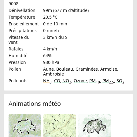
9008
Dénivellation
99m (677 m d'altitude)
Température
20.5 °C
Ensoleillement
0 de 10 min
Précipitations
0 mm/h
Vitesse du
3 km/h
du S
vent
Rafales
4 km/h
Humidité
64%
Pression
930 hPa
Pollen
Aune
,
Bouleau
,
Graminées
,
Armoise
,
Ambroisie
Polluants
NH
,
CO
,
NO
,
Ozone
,
PM
,
PM
,
SO
3
2
10
2.5
2
Animations météo