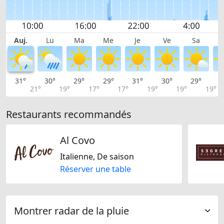
Auj.
Lu
Ma
Me
Je
Ve
Sa
31°
30°
29°
29°
31°
30°
29°
2
21°
19°
17°
17°
19°
19°
19°
Restaurants recommandés
Al Covo
Italienne, De saison
Réserver une table
Montrer radar de la pluie