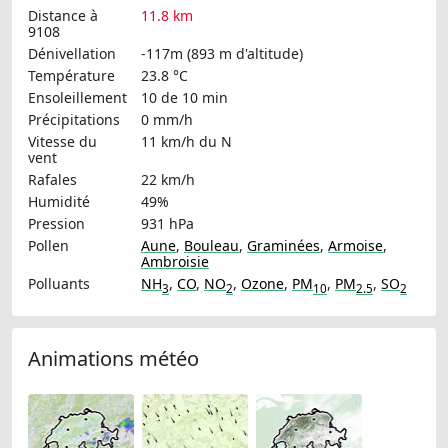
Distance à
11.8 km
9108
Dénivellation
-117m (893 m d'altitude)
Température
23.8 °C
Ensoleillement
10 de 10 min
Précipitations
0 mm/h
Vitesse du
11 km/h
du N
vent
Rafales
22 km/h
Humidité
49%
Pression
931 hPa
Pollen
Aune
,
Bouleau
,
Graminées
,
Armoise
,
Ambroisie
Polluants
NH
,
CO
,
NO
,
Ozone
,
PM
,
PM
,
SO
3
2
10
2.5
2
Animations météo