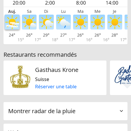
Auj.
Sa
Di
Lu
Ma
Me
Je
24°
26°
29°
27°
26°
26°
28°
2
15°
17°
18°
17°
16°
16°
17°
Restaurants recommandés
Gasthaus Krone
Suisse
Réserver une table
Montrer radar de la pluie