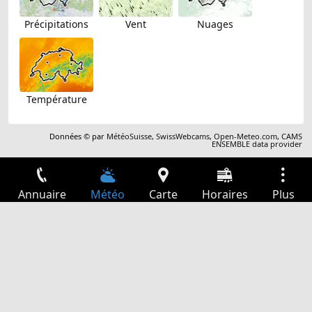
Précipitations
Vent
Nuages
Température
Données © par
MétéoSuisse
,
SwissWebcams
,
Open-Meteo.com
,
CAMS
ENSEMBLE data provider
Annuaire
Météo
Carte
Horaires
Plus
Connexion
Services
Départs