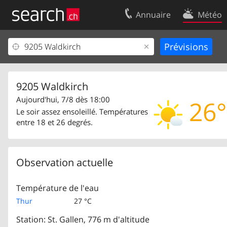
Annuaire
Météo
Votre inscription
Contact
Centre clients
Conditions d’
Mentions Légales
Protection 
9205 Waldkirch
Aujourd'hui, 7/8 dès 18:00
26°
Le soir assez ensoleillé. Températures
entre 18 et 26 degrés.
Observation actuelle
Température de l'eau
Thur
27 °C
Station: St. Gallen, 776 m d'altitude