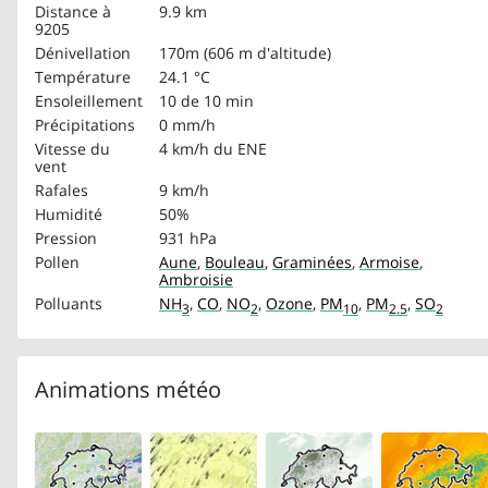
Distance à
9.9 km
9205
Dénivellation
170m (606 m d'altitude)
Température
24.1 °C
Ensoleillement
10 de 10 min
Précipitations
0 mm/h
Vitesse du
4 km/h
du ENE
vent
Rafales
9 km/h
Humidité
50%
Pression
931 hPa
Pollen
Aune
,
Bouleau
,
Graminées
,
Armoise
,
Ambroisie
Polluants
NH
,
CO
,
NO
,
Ozone
,
PM
,
PM
,
SO
3
2
10
2.5
2
Animations météo