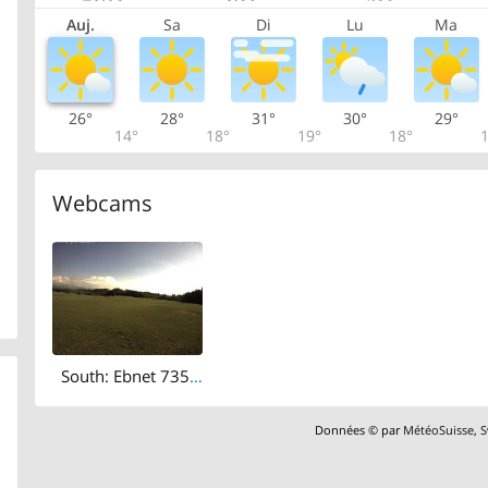
Auj.
Sa
Di
Lu
Ma
26°
28°
31°
30°
29°
14°
18°
19°
18°
1
Webcams
South: Ebnet 735 - Oberwaldstrasse
Données © par
MétéoSuisse
,
S