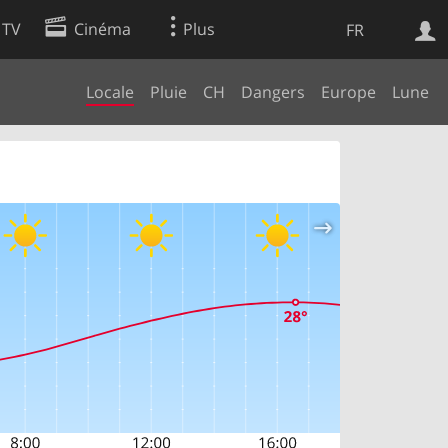
 TV
Cinéma
Plus
FR
Locale
Pluie
CH
Dangers
Europe
Lune
es
Web
Apps