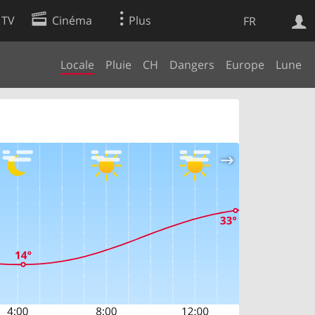
 TV
Cinéma
Plus
FR
Locale
Pluie
CH
Dangers
Europe
Lune
es
Web
Apps