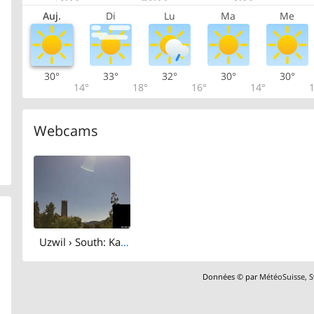
Auj.
Di
Lu
Ma
Me
30°
33°
32°
30°
30°
14°
18°
16°
14°
1
Webcams
Uzwil › South: Katholische Kirche Uzwil und Umgebung - Kath. Pfarramt Niederuzwil
Données © par
MétéoSuisse
,
S