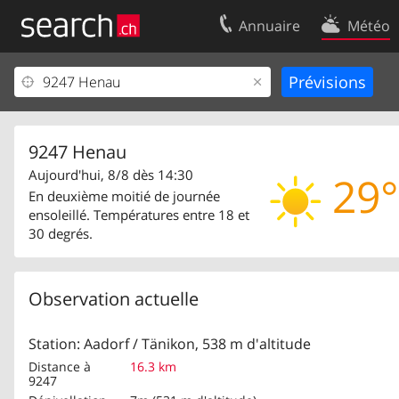
Annuaire
Météo
Votre inscription
Contact
Centre clients
Conditions d’
Mentions Légales
Protection 
9247 Henau
Aujourd'hui, 8/8 dès 14:30
29°
En deuxième moitié de journée
ensoleillé. Températures entre 18 et
30 degrés.
Observation actuelle
Station: Aadorf / Tänikon, 538 m d'altitude
Distance à
16.3 km
9247