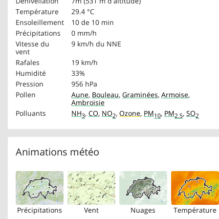
Dénivellation
7m (531 m d'altitude)
Température
29.4 °C
Ensoleillement
10 de 10 min
Précipitations
0 mm/h
Vitesse du
9 km/h
du NNE
vent
Rafales
19 km/h
Humidité
33%
Pression
956 hPa
Pollen
Aune
,
Bouleau
,
Graminées
,
Armoise
,
Ambroisie
Polluants
NH
,
CO
,
NO
,
Ozone
,
PM
,
PM
,
SO
3
2
10
2.5
2
Animations météo
Précipitations
Vent
Nuages
Température