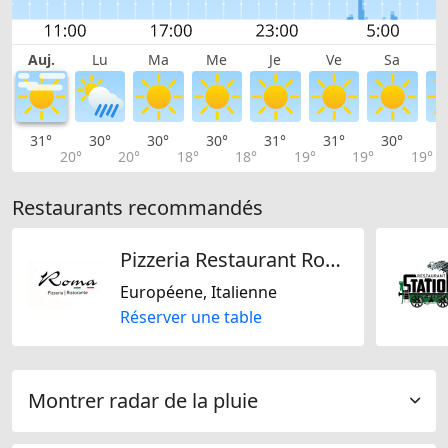
Auj.
Lu
Ma
Me
Je
Ve
Sa
31°
30°
30°
30°
31°
31°
30°
2
20°
20°
18°
18°
19°
19°
19°
Restaurants recommandés
Pizzeria Restaurant Roma
Européene, Italienne
Réserver une table
Montrer radar de la pluie