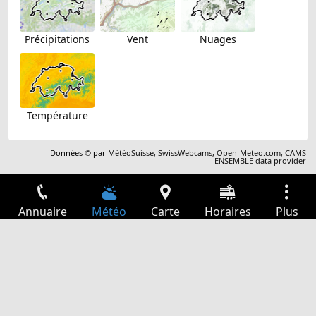
Précipitations
Vent
Nuages
Température
Données © par
MétéoSuisse
,
SwissWebcams
,
Open-Meteo.com
,
CAMS
ENSEMBLE data provider
Annuaire
Météo
Carte
Horaires
Plus
Connexion
Services
Départs