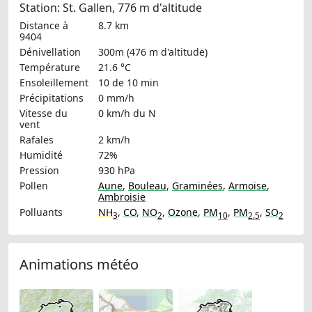
Station: St. Gallen, 776 m d'altitude
Distance à
8.7 km
9404
Dénivellation
300m (476 m d'altitude)
Température
21.6 °C
Ensoleillement
10 de 10 min
Précipitations
0 mm/h
Vitesse du
0 km/h
du N
vent
Rafales
2 km/h
Humidité
72%
Pression
930 hPa
Pollen
Aune
,
Bouleau
,
Graminées
,
Armoise
,
Ambroisie
Polluants
NH
,
CO
,
NO
,
Ozone
,
PM
,
PM
,
SO
3
2
10
2.5
2
Animations météo