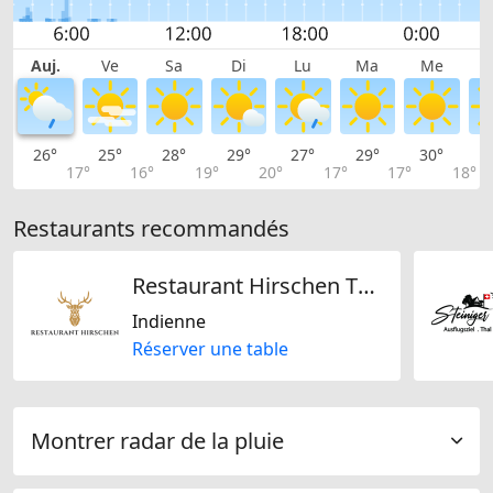
Auj.
Ve
Sa
Di
Lu
Ma
Me
26°
25°
28°
29°
27°
29°
30°
3
17°
16°
19°
20°
17°
17°
18°
Restaurants recommandés
Restaurant Hirschen Thal
Indienne
Réserver une table
Montrer radar de la pluie