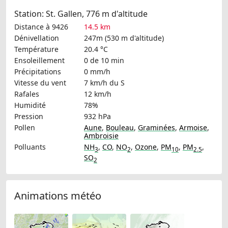
Station: St. Gallen, 776 m d'altitude
Distance à 9426
14.5 km
Dénivellation
247m (530 m d'altitude)
Température
20.4 °C
Ensoleillement
0 de 10 min
Précipitations
0 mm/h
Vitesse du vent
7 km/h
du S
Rafales
12 km/h
Humidité
78%
Pression
932 hPa
Pollen
Aune
,
Bouleau
,
Graminées
,
Armoise
,
Ambroisie
Polluants
NH
,
CO
,
NO
,
Ozone
,
PM
,
PM
,
3
2
10
2.5
SO
2
Animations météo