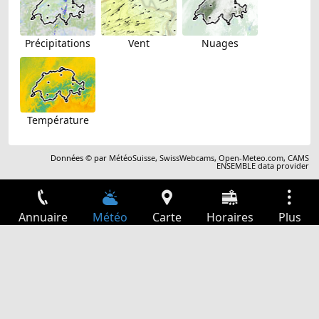
Précipitations
Vent
Nuages
Température
Données © par
MétéoSuisse
,
SwissWebcams
,
Open-Meteo.com
,
CAMS
ENSEMBLE data provider
Annuaire
Météo
Carte
Horaires
Plus
Connexion
Services