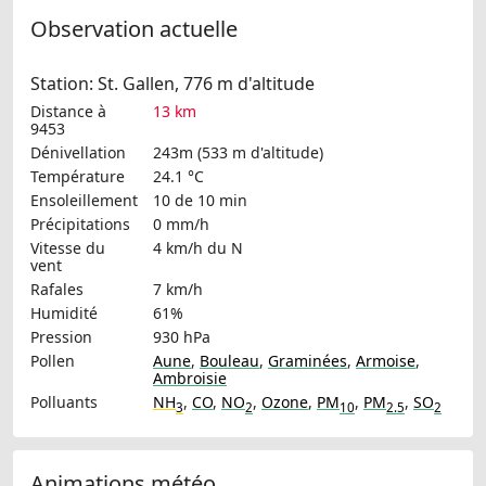
Observation actuelle
Station: St. Gallen, 776 m d'altitude
Distance à
13 km
9453
Dénivellation
243m (533 m d'altitude)
Température
24.1 °C
Ensoleillement
10 de 10 min
Précipitations
0 mm/h
Vitesse du
4 km/h
du N
vent
Rafales
7 km/h
Humidité
61%
Pression
930 hPa
Pollen
Aune
,
Bouleau
,
Graminées
,
Armoise
,
Ambroisie
Polluants
NH
,
CO
,
NO
,
Ozone
,
PM
,
PM
,
SO
3
2
10
2.5
2
Animations météo