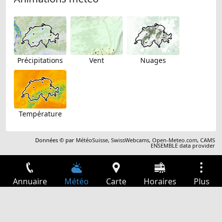
Précipitations
Vent
Nuages
Température
Données © par
MétéoSuisse
,
SwissWebcams
,
Open-Meteo.com
,
CAMS
ENSEMBLE data provider
Annuaire
Météo
Carte
Horaires
Plus
Connexion