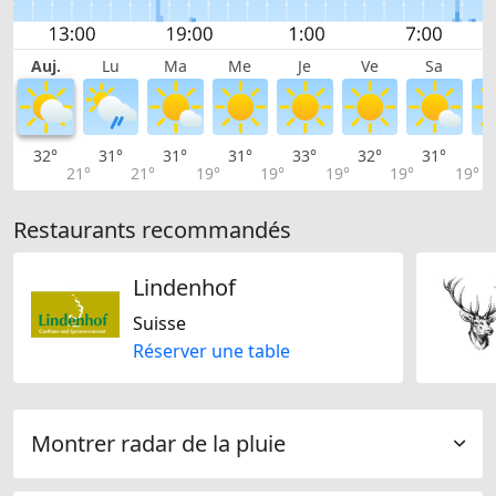
Auj.
Lu
Ma
Me
Je
Ve
Sa
32°
31°
31°
31°
33°
32°
31°
2
21°
21°
19°
19°
19°
19°
19°
Restaurants recommandés
Lindenhof
Suisse
Réserver une table
Montrer radar de la pluie