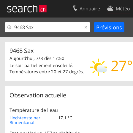
Annuaire
Météo
Votre inscription
Contact
Centre clients
Conditions d’
Mentions Légales
Protection 
9468 Sax
Aujourd'hui, 7/8 dès 17:50
27°
Le soir partiellement ensoleillé.
Températures entre 20 et 27 degrés.
Observation actuelle
Température de l'eau
Liechtensteiner
17.1 °C
Binnenkanal