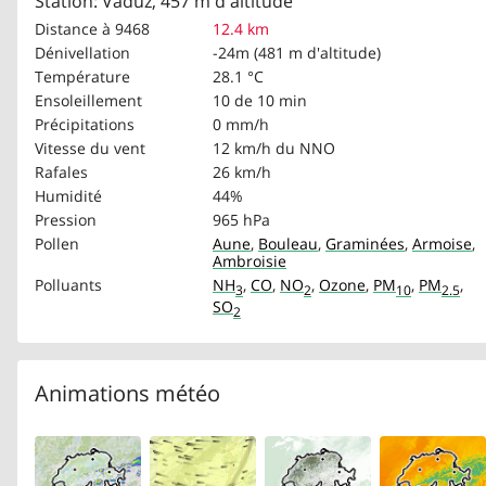
Station: Vaduz, 457 m d'altitude
Distance à 9468
12.4 km
Dénivellation
-24m (481 m d'altitude)
Température
28.1 °C
Ensoleillement
10 de 10 min
Précipitations
0 mm/h
Vitesse du vent
12 km/h
du NNO
Rafales
26 km/h
Humidité
44%
Pression
965 hPa
Pollen
Aune
,
Bouleau
,
Graminées
,
Armoise
,
Ambroisie
Polluants
NH
,
CO
,
NO
,
Ozone
,
PM
,
PM
,
3
2
10
2.5
SO
2
Animations météo