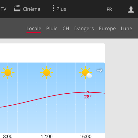
 TV
Cinéma
Plus
FR
Locale
Pluie
CH
Dangers
Europe
Lune
es
Web
Apps