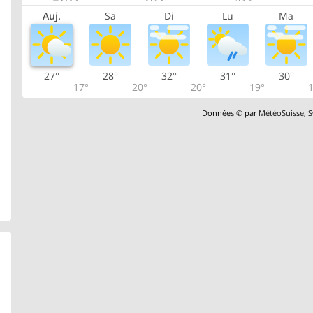
Auj.
Sa
Di
Lu
Ma
27°
28°
32°
31°
30°
17°
20°
20°
19°
1
Données © par
MétéoSuisse
,
S