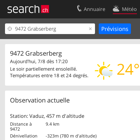
Annuaire
Météo
Votre inscription
Contact
Centre clients
Conditions d’
Mentions Légales
Protection 
9472 Grabserberg
Aujourd'hui, 7/8 dès 17:20
24°
Le soir partiellement ensoleillé.
Températures entre 18 et 24 degrés.
Observation actuelle
Station: Vaduz, 457 m d'altitude
Distance à
9.4 km
9472
Dénivellation
-323m (780 m d'altitude)