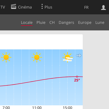
 TV
Cinéma
Plus
FR
Locale
Pluie
CH
Dangers
Europe
Lune
es
Web
Apps