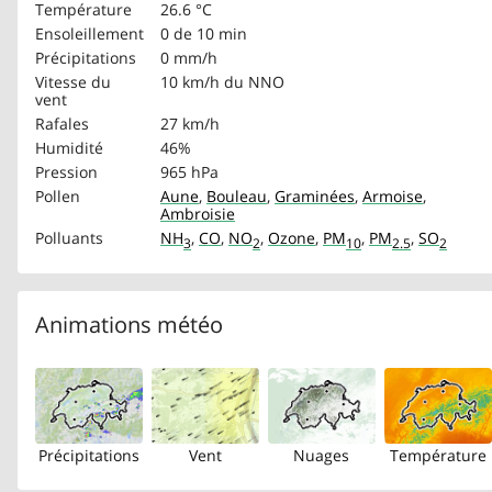
Température
26.6 °C
Ensoleillement
0 de 10 min
Précipitations
0 mm/h
Vitesse du
10 km/h
du NNO
vent
Rafales
27 km/h
Humidité
46%
Pression
965 hPa
Pollen
Aune
,
Bouleau
,
Graminées
,
Armoise
,
Ambroisie
Polluants
NH
,
CO
,
NO
,
Ozone
,
PM
,
PM
,
SO
3
2
10
2.5
2
Animations météo
Précipitations
Vent
Nuages
Température