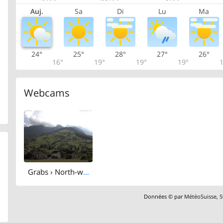
Auj.
Sa
Di
Lu
Ma
24°
25°
28°
27°
26°
16°
19°
19°
19°
1
Webcams
Grabs › North-west: Altmann
Données © par
MétéoSuisse
,
S