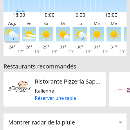
Auj.
Ve
Sa
Di
Lu
Ma
Me
24°
26°
29°
31°
30°
31°
31°
3
17°
16°
19°
20°
19°
19°
20°
Restaurants recommandés
Ristorante Pizzeria Sapori
Italienne
Réserver une table
Montrer radar de la pluie