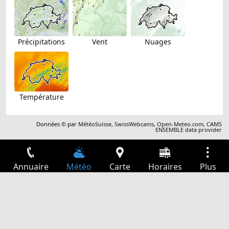
Précipitations
Vent
Nuages
Température
Données © par
MétéoSuisse
,
SwissWebcams
,
Open-Meteo.com
,
CAMS
ENSEMBLE data provider
Annuaire
Météo
Carte
Horaires
Plus
Connexion
Services