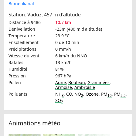
Binnenkanal
Station: Vaduz, 457 m d'altitude
Distance à 9486
10.7 km
Dénivellation
-23m (480 m d'altitude)
Température
23.9 °C
Ensoleillement
0 de 10 min
Précipitations
0 mm/h
Vitesse du vent
6 km/h
du NNO
Rafales
13 km/h
Humidité
81%
Pression
967 hPa
Pollen
Aune
,
Bouleau
,
Graminées
,
Armoise
,
Ambroisie
Polluants
NH
,
CO
,
NO
,
Ozone
,
PM
,
PM
,
3
2
10
2.5
SO
2
Animations météo