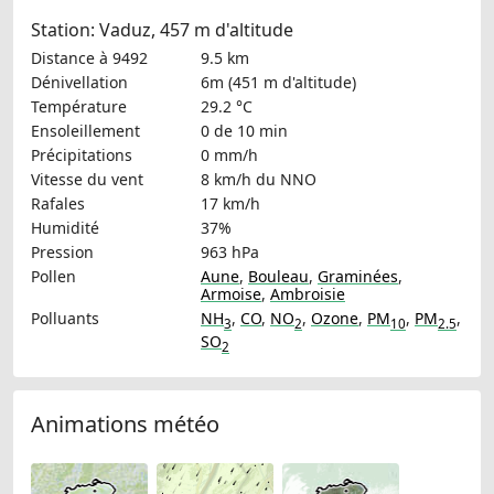
Station: Vaduz, 457 m d'altitude
Distance à 9492
9.5 km
Dénivellation
6m (451 m d'altitude)
Température
29.2 °C
Ensoleillement
0 de 10 min
Précipitations
0 mm/h
Vitesse du vent
8 km/h
du NNO
Rafales
17 km/h
Humidité
37%
Pression
963 hPa
Pollen
Aune
,
Bouleau
,
Graminées
,
Armoise
,
Ambroisie
Polluants
NH
,
CO
,
NO
,
Ozone
,
PM
,
PM
,
3
2
10
2.5
SO
2
Animations météo