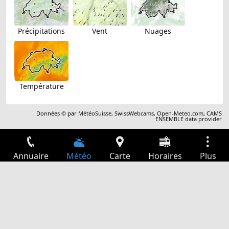
Précipitations
Vent
Nuages
Température
Données © par
MétéoSuisse
,
SwissWebcams
,
Open-Meteo.com
,
CAMS
ENSEMBLE data provider
Annuaire
Météo
Carte
Horaires
Plus
Connexion
Services