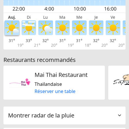
Auj.
Di
Lu
Ma
Me
Je
Ve
31°
33°
32°
31°
31°
32°
32°
3
19°
21°
20°
19°
18°
20°
20°
Restaurants recommandés
Mai Thai Restaurant
Thaïlandaise
Réserver une table
Montrer radar de la pluie