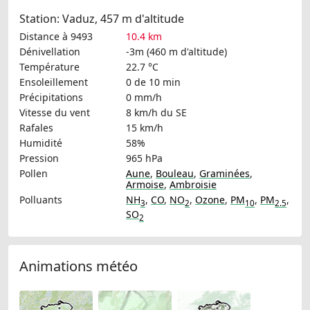
Station: Vaduz, 457 m d'altitude
Distance à 9493
10.4 km
Dénivellation
-3m (460 m d'altitude)
Température
22.7 °C
Ensoleillement
0 de 10 min
Précipitations
0 mm/h
Vitesse du vent
8 km/h
du SE
Rafales
15 km/h
Humidité
58%
Pression
965 hPa
Pollen
Aune
,
Bouleau
,
Graminées
,
Armoise
,
Ambroisie
Polluants
NH
,
CO
,
NO
,
Ozone
,
PM
,
PM
,
3
2
10
2.5
SO
2
Animations météo