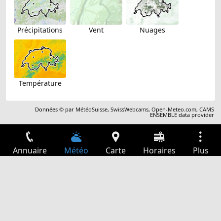
Précipitations
Vent
Nuages
Température
Données © par
MétéoSuisse
,
SwissWebcams
,
Open-Meteo.com
,
CAMS
ENSEMBLE data provider
Annuaire
Météo
Carte
Horaires
Plus
Connexion
Services