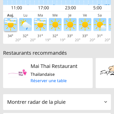
Auj.
Lu
Ma
Me
Je
Ve
Sa
34°
32°
31°
32°
33°
33°
31°
2
20°
20°
19°
19°
20°
20°
20°
Restaurants recommandés
Mai Thai Restaurant
Thaïlandaise
Réserver une table
Montrer radar de la pluie