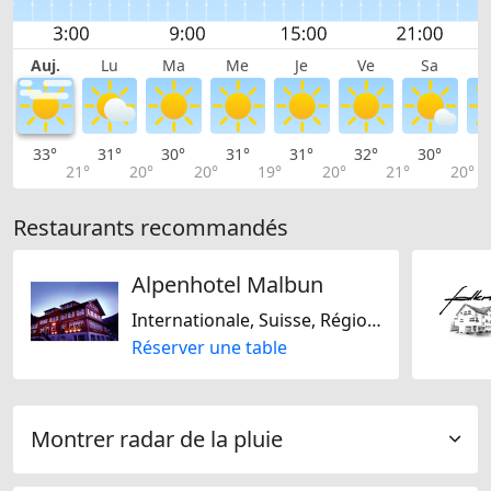
Auj.
Lu
Ma
Me
Je
Ve
Sa
33°
31°
30°
31°
31°
32°
30°
3
21°
20°
20°
19°
20°
21°
20°
Restaurants recommandés
Alpenhotel Malbun
Internationale, Suisse, Régionale, Mexicaine
Réserver une table
Montrer radar de la pluie