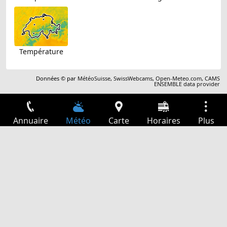
Température
Données © par
MétéoSuisse
,
SwissWebcams
,
Open-Meteo.com
,
CAMS
ENSEMBLE data provider
Annuaire
Météo
Carte
Horaires
Plus
Connexion
Services
Départs
Loisir