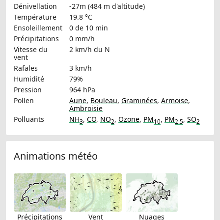
Dénivellation
-27m (484 m d'altitude)
Température
19.8 °C
Ensoleillement
0 de 10 min
Précipitations
0 mm/h
Vitesse du
2 km/h
du N
vent
Rafales
3 km/h
Humidité
79%
Pression
964 hPa
Pollen
Aune
,
Bouleau
,
Graminées
,
Armoise
,
Ambroisie
Polluants
NH
,
CO
,
NO
,
Ozone
,
PM
,
PM
,
SO
3
2
10
2.5
2
Animations météo
Précipitations
Vent
Nuages