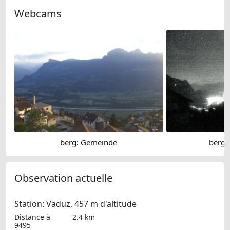
Webcams
berg: Gemeinde
berg 
Observation actuelle
Station: Vaduz, 457 m d'altitude
Distance à
2.4 km
9495