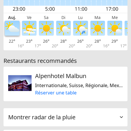
Auj.
Ve
Sa
Di
Lu
Ma
Me
22°
23°
26°
28°
26°
28°
29°
2
16°
17°
20°
20°
20°
16°
17°
Restaurants recommandés
Alpenhotel Malbun
Internationale, Suisse, Régionale, Mexicaine
Réserver une table
Montrer radar de la pluie