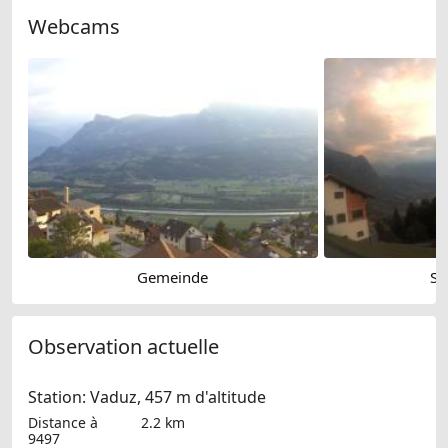
Webcams
Gemeinde
So
Observation actuelle
Station: Vaduz, 457 m d'altitude
Distance à
2.2 km
9497