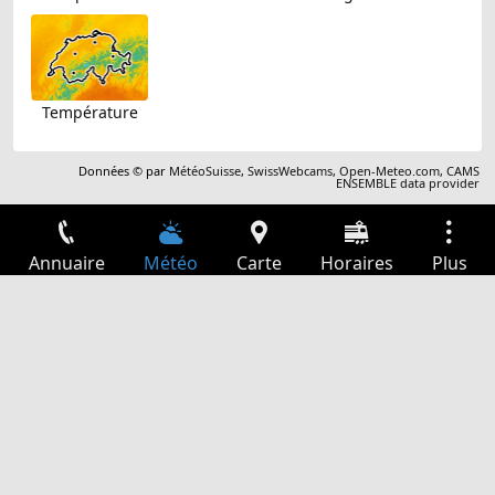
Température
Données © par
MétéoSuisse
,
SwissWebcams
,
Open-Meteo.com
,
CAMS
ENSEMBLE data provider
Annuaire
Météo
Carte
Horaires
Plus
Connexion
Services
Départs
Loisir