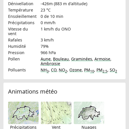
Dénivellation
-426m (883 m d'altitude)
Température
23 °C
Ensoleillement
0 de 10 min
Précipitations
0 mm/h
Vitesse du
1 km/h
du ONO
vent
Rafales
3 km/h
Humidité
79%
Pression
966 hPa
Pollen
Aune
,
Bouleau
,
Graminées
,
Armoise
,
Ambroisie
Polluants
NH
,
CO
,
NO
,
Ozone
,
PM
,
PM
,
SO
3
2
10
2.5
2
Animations météo
Précipitations
Vent
Nuages