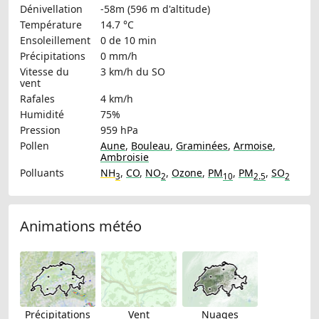
Dénivellation
-58m (596 m d'altitude)
Température
14.7 °C
Ensoleillement
0 de 10 min
Précipitations
0 mm/h
Vitesse du
3 km/h
du SO
vent
Rafales
4 km/h
Humidité
75%
Pression
959 hPa
Pollen
Aune
,
Bouleau
,
Graminées
,
Armoise
,
Ambroisie
Polluants
NH
,
CO
,
NO
,
Ozone
,
PM
,
PM
,
SO
3
2
10
2.5
2
Animations météo
Précipitations
Vent
Nuages