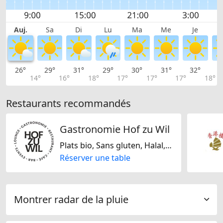
Auj.
Sa
Di
Lu
Ma
Me
Je
26°
29°
31°
29°
30°
31°
32°
3
14°
16°
18°
17°
17°
17°
18°
Restaurants recommandés
Gastronomie Hof zu Wil
Plats bio, Sans gluten, Halal, Végétarienne jaïn, Sans lactose, Végétalien uniquement, Végétarien uniquement, Sans noix, Sans soja, Française, Italienne, Allemande, Suisse
Réserver une table
Montrer radar de la pluie