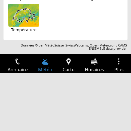
Température
Données © par
MétéoSuisse
,
SwissWebcams
,
Open-Meteo.com
,
CAMS
ENSEMBLE data provider
Annuaire
Météo
Carte
Horaires
Plus
Connexion
Services
Départs
Loisir