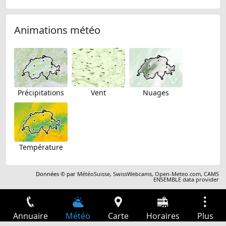
Animations météo
Précipitations
Vent
Nuages
Température
Données © par
MétéoSuisse
,
SwissWebcams
,
Open-Meteo.com
,
CAMS
ENSEMBLE data provider
Annuaire
Météo
Carte
Horaires
Plus