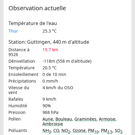
Observation actuelle
Température de l'eau
Thur
25.3 °C
Station: Güttingen, 440 m d'altitude
Distance à
15.7 km
9526
Dénivellation
-118m (558 m d'altitude)
Température
20.5 °C
Ensoleillement
0 de 10 min
Précipitations
0 mm/h
Vitesse du
4 km/h
du OSO
vent
Rafales
9 km/h
Humidité
90%
Pression
968 hPa
Pollen
Aune
,
Bouleau
,
Graminées
,
Armoise
,
Ambroisie
Polluants
NH
,
CO
,
NO
,
Ozone
,
PM
,
PM
,
SO
3
2
10
2.5
2