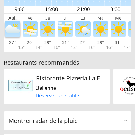
Auj.
Ve
Sa
Di
Lu
Ma
Me
27°
26°
29°
31°
27°
29°
31°
3
15°
14°
16°
18°
16°
16°
17°
Restaurants recommandés
Ristorante Pizzeria La Favola zur Luxenburg
Italienne
Réserver une table
Montrer radar de la pluie