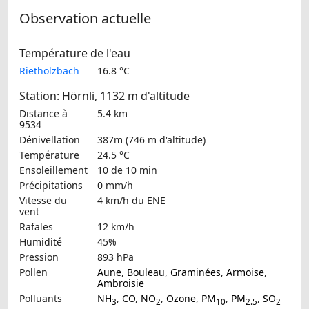
Observation actuelle
Température de l'eau
Rietholzbach
16.8 °C
Station: Hörnli, 1132 m d'altitude
Distance à
5.4 km
9534
Dénivellation
387m (746 m d'altitude)
Température
24.5 °C
Ensoleillement
10 de 10 min
Précipitations
0 mm/h
Vitesse du
4 km/h
du ENE
vent
Rafales
12 km/h
Humidité
45%
Pression
893 hPa
Pollen
Aune
,
Bouleau
,
Graminées
,
Armoise
,
Ambroisie
Polluants
NH
,
CO
,
NO
,
Ozone
,
PM
,
PM
,
SO
3
2
10
2.5
2