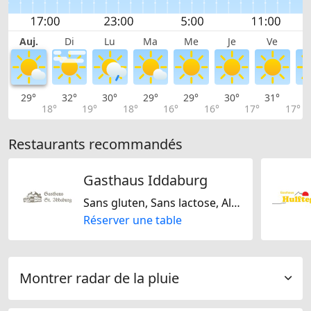
Auj.
Di
Lu
Ma
Me
Je
Ve
29°
32°
30°
29°
29°
30°
31°
2
18°
19°
18°
16°
16°
17°
17°
Restaurants recommandés
Gasthaus Iddaburg
Sans gluten, Sans lactose, Allemande, Autrichienne, Suisse
Réserver une table
Montrer radar de la pluie