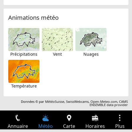
Animations météo
Précipitations
Vent
Nuages
Température
Données © par
MétéoSuisse
,
SwissWebcams
,
Open-Meteo.com
,
CAMS
ENSEMBLE data provider
Annuaire
Météo
Carte
Horaires
Plus