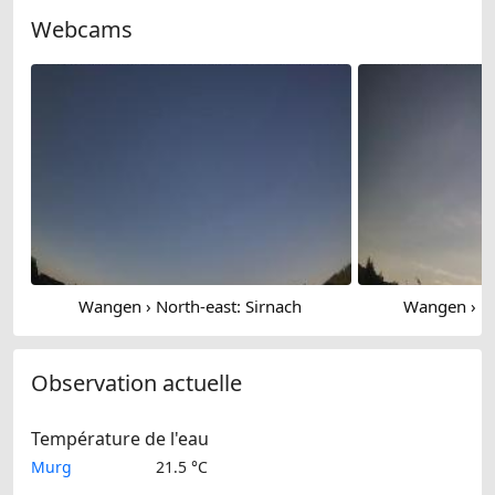
Webcams
Wangen › North-east: Sirnach
Wangen › No
Observation actuelle
Température de l'eau
Murg
21.5 °C