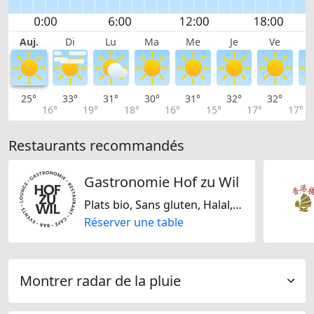
Auj.
Di
Lu
Ma
Me
Je
Ve
25°
33°
31°
30°
31°
32°
32°
3
16°
19°
18°
16°
15°
17°
17°
Restaurants recommandés
Gastronomie Hof zu Wil
Plats bio, Sans gluten, Halal, Végétarienne jaïn, Sans lactose, Végétalien uniquement, Végétarien uniquement, Sans noix, Sans soja, Française, Italienne, Allemande, Suisse
Réserver une table
Montrer radar de la pluie