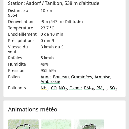
Station: Aadorf / Tänikon, 538 m d'altitude
Distance à
10 km
9554
Dénivellation
-9m (547 m d'altitude)
Température
23.7 °C
Ensoleillement
0 de 10 min
Précipitations
0 mm/h
Vitesse du
3 km/h
du S
vent
Rafales
5 km/h
Humidité
49%
Pression
955 hPa
Pollen
Aune
,
Bouleau
,
Graminées
,
Armoise
,
Ambroisie
Polluants
NH
,
CO
,
NO
,
Ozone
,
PM
,
PM
,
SO
3
2
10
2.5
2
Animations météo