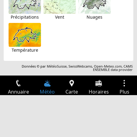
Précipitations
Vent
Nuages
Température
Données © par
MétéoSuisse
,
SwissWebcams
,
Open-Meteo.com
,
CAMS
ENSEMBLE data provider
Annuaire
Météo
Carte
Horaires
Plus
Connexion
Services
Départs