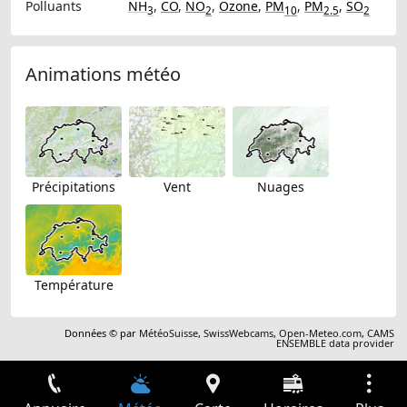
Polluants
NH
,
CO
,
NO
,
Ozone
,
PM
,
PM
,
SO
3
2
10
2.5
2
Animations météo
Précipitations
Vent
Nuages
Température
Données © par
MétéoSuisse
,
SwissWebcams
,
Open-Meteo.com
,
CAMS
ENSEMBLE data provider