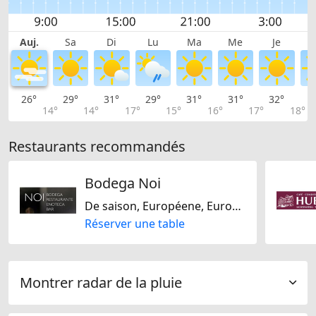
Auj.
Sa
Di
Lu
Ma
Me
Je
26°
29°
31°
29°
31°
31°
32°
3
14°
14°
17°
15°
16°
17°
18°
Restaurants recommandés
Bodega Noi
De saison, Européene, Europe Centrale, Méditarranéenne
Réserver une table
Montrer radar de la pluie