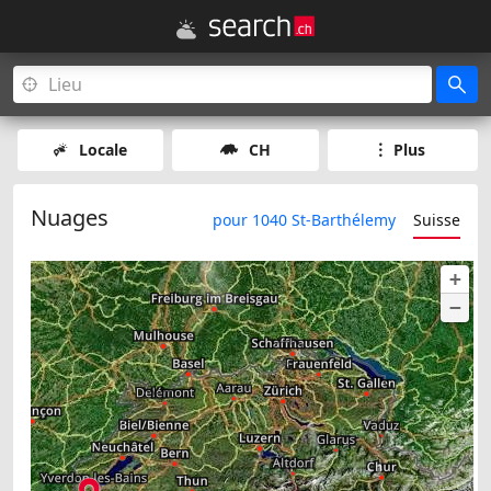
Locale
CH
Plus
Nuages
pour 1040 St-Barthélemy
Suisse
+
−