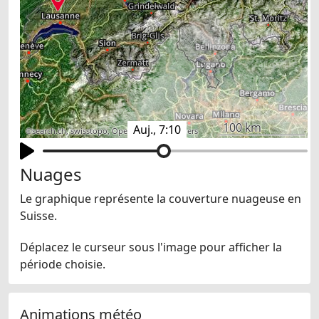
100 km
Auj., 7:10
©
search.ch
,
swisstopo
,
OpenStreetMap
,
others
Nuages
Le graphique représente la couverture nuageuse en
Suisse.
Déplacez le curseur sous l'image pour afficher la
période choisie.
Animations météo