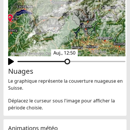
100 km
Auj., 12:50
©
search.ch
,
swisstopo
,
OpenStreetMap
,
others
Nuages
Le graphique représente la couverture nuageuse en
Suisse.
Déplacez le curseur sous l'image pour afficher la
période choisie.
Animations météo