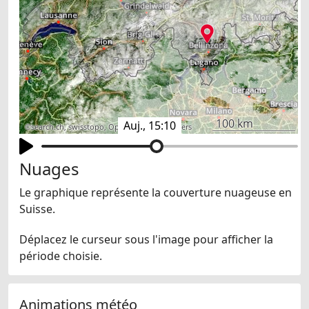
100 km
Auj., 15:10
©
search.ch
,
swisstopo
,
OpenStreetMap
,
others
Nuages
Le graphique représente la couverture nuageuse en
Suisse.
Déplacez le curseur sous l'image pour afficher la
période choisie.
Animations météo