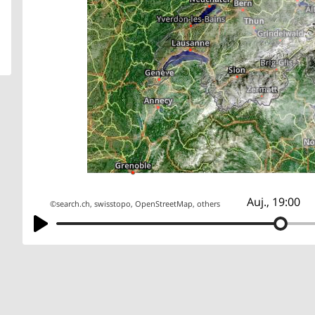
Auj., 19:00
©
search.ch
,
swisstopo
,
OpenStreetMap
,
others