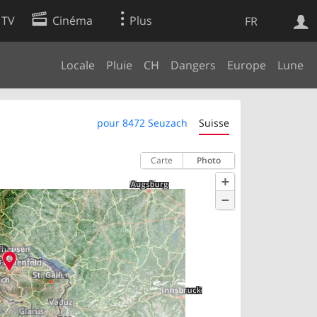
 TV
Cinéma
Plus
FR
Locale
Pluie
CH
Dangers
Europe
Lune
es
Web
Apps
pour 8472 Seuzach
Suisse
Carte
Photo
+
−