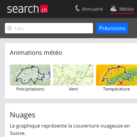
Annuaire
Météo
Votre inscription
Contact
Centre clients
Conditions d’
Mentions Légales
Protection 
Animations météo
Précipitations
Vent
Température
Nuages
Le graphique représente la couverture nuageuse en
Suisse.