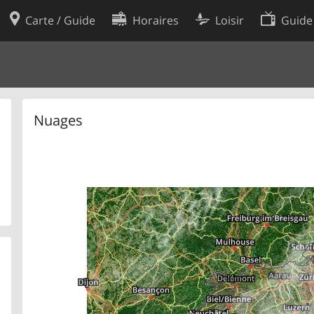
Carte / Guide
Horaires
Loisir
Guide
Politique en matière de cooki
utilisation
Préférences de cookies
des données
Développeurs
Nuages