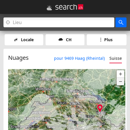
Locale
CH
Plus
Nuages
pour 9469 Haag (Rheintal)
Suisse
+
−