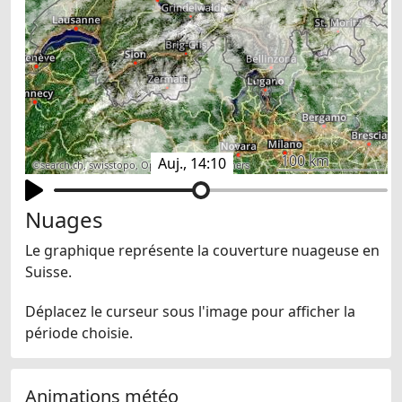
100 km
Auj., 14:10
©
search.ch
,
swisstopo
,
OpenStreetMap
,
others
Nuages
Le graphique représente la couverture nuageuse en
Suisse.
Déplacez le curseur sous l'image pour afficher la
période choisie.
Animations météo