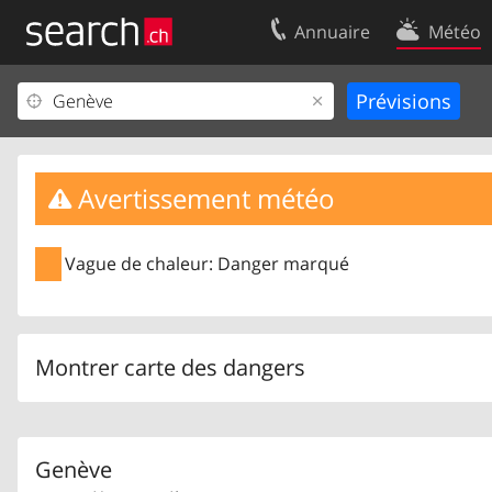
Annuaire
Météo
Votre inscription
Contact
Centre clients
Conditions d’
Mentions Légales
Protection 
Avertissement météo
Vague de chaleur: Danger marqué
Montrer carte des dangers
Genève