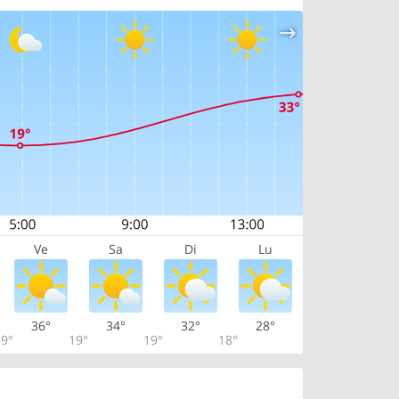
Ve
Sa
Di
Lu
36°
34°
32°
28°
9°
19°
19°
18°