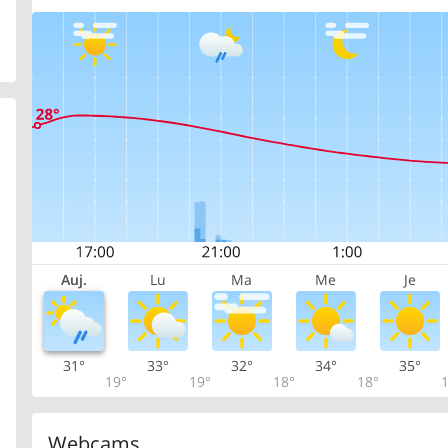
Auj.
Lu
Ma
Me
Je
31°
33°
32°
34°
35°
19°
19°
18°
18°
1
Webcams