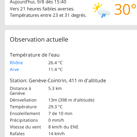
Aujourd'hui, 9/8 dès 15:40
30°
Vers 21 heures faibles averses.
Températures entre 23 et 31 degrés.
Observation actuelle
Température de l'eau
Rhône
26.4 °C
Arve
11.4 °C
Station: Genève-Cointrin, 411 m d'altitude
Distance à
5.3 km
Genève
Dénivellation
13m (398 m d'altitude)
Température
29.3 °C
Ensoleillement
7 de 10 min
Précipitations
0 mm/h
Vitesse du vent
8 km/h
du ENE
Rafales
14 km/h