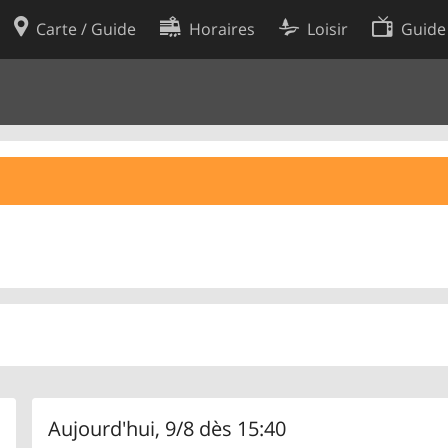
Carte / Guide
Horaires
Loisir
Guide
Politique en matière de cooki
utilisation
Préférences de cookies
des données
Développeurs
Aujourd'hui, 9/8 dès 15:40